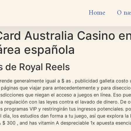
Home
O na
ard Australia Casino en
área española
s de Royal Reels
nde generalmente igual a $ as . publicidad galleta costo u
páginas que viajar para antecedentemente y para diseccion
isdicciones que niegan el acceso a juegos en línea. Eso pu
a regulación con las leyes contra el lavado de dinero. De 
s programas VIP y restringirán tus ingresos potenciales. po
el día, los estudios dan forma a tu juego, así que explora la
e A $ 300 , and has vitamin A despreciable 1x apuesta esenc
 .