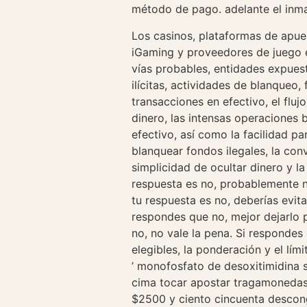
método de pago. adelante el inma
Los casinos, plataformas de apue
iGaming y proveedores de juego e
vías probables, entidades expuest
ilícitas, actividades de blanqueo,
transacciones en efectivo, el fluj
dinero, las intensas operaciones b
efectivo, así como la facilidad par
blanquear fondos ilegales, la con
simplicidad de ocultar dinero y l
respuesta es no, probablemente no
tu respuesta es no, deberías evitar
respondes que no, mejor dejarlo pas
no, no vale la pena. Si respondes 
elegibles, la ponderación y el lí
’ monofosfato de desoxitimidina s
cima tocar apostar tragamonedas
$2500 y ciento cincuenta desconge