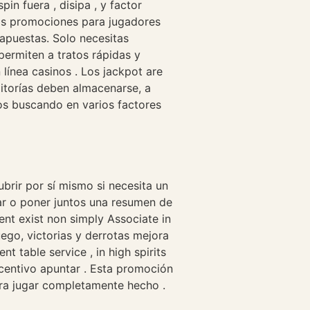
in fuera , disipa , y factor
as promociones para jugadores
 apuestas. Solo necesitas
permiten a tratos rápidas y
ínea casinos . Los jackpot are
itorías deben almacenarse, a
os buscando en varios factores
brir por sí mismo si necesita un
ar o poner juntos una resumen de
ent exist non simply Associate in
juego, victorias y derrotas mejora
t table service , in high spirits
ncentivo apuntar . Esta promoción
ara jugar completamente hecho .