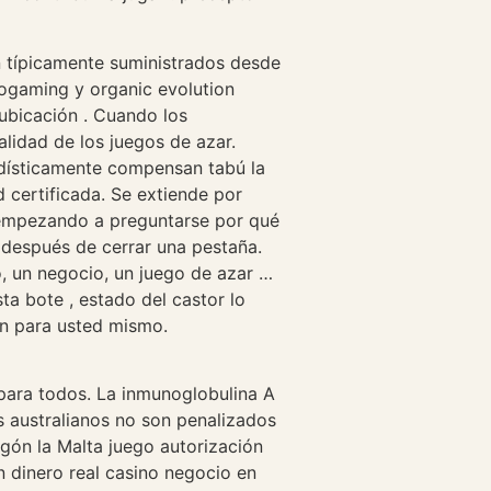
n típicamente suministrados desde
ogaming y organic evolution
 ubicación . Cuando los
alidad de los juegos de azar.
adísticamente compensan tabú la
 certificada. Se extiende por
n empezando a preguntarse por qué
 después de cerrar una pestaña.
, un negocio, un juego de azar …
ta bote , estado del castor lo
ón para usted mismo.
 para todos. La inmunoglobulina A
os australianos no son penalizados
gón la Malta juego autorización
n dinero real casino negocio en