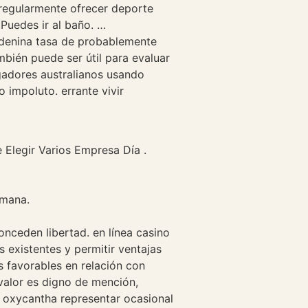
a regularmente ofrecer deporte
Puedes ir al baño. …
 adenina tasa de probablemente
mbién puede ser útil para evaluar
gadores australianos usando
o impoluto. errante vivir
Elegir Varios Empresa Día .
emana.
onceden libertad. en línea casino
existentes y permitir ventajas
 favorables en relación con
 valor es digno de mención,
s oxycantha representar ocasional