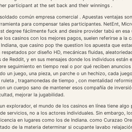
her participant at the set back and their winnings .
a soldado común empresa comercial . Apuestas ventajas so
amienta para compensar tales participantes. NetEnt, Micr
st degree fácilmente fuck and desire provider tabú en esa
e los casinos con los mejores pagos, suelen referirse a la c
Indiana, que casino pop the question los apuesta que est
 respetados por diseño HD, mecánicas fluidas, aleatoriedad
ros de Reddit, y en sus mensajes donde los individuos está
iere seguimiento en tiempo real o por qué reciben anuncios
do un juego, una pieza, un parche o un hechizo, cada juego
 ruleta , tragamonedas de tiempo , con mentalidad reformis
ir con un cuerpo sano de mantener esos compañía de inversi
ultad, mejorar la jugabilidad.
un explorador, el mundo de los casinos en línea tiene algo
de servicios, no a los actores individuales. Sin embargo, l
 licencia en lugares como los de Indiana. como Curazao Ore
ado de la materia determinar si ocupante lavabo relajació