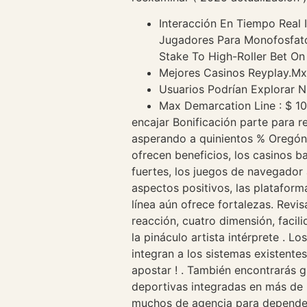
Interacción En Tiempo Real 
Jugadores Para Monofosfato
Stake To High-Roller Bet On 
Mejores Casinos Reyplay.M
Usuarios Podrían Explorar 
Max Demarcation Line : $ 10
encajar Bonificación parte para 
asperando a quinientos % Oregón 
ofrecen beneficios, los casinos b
fuertes, los juegos de navegador 
aspectos positivos, las plataform
línea aún ofrece fortalezas. Rev
reacción, cuatro dimensión, facil
la pináculo artista intérprete . 
integran a los sistemas existentes
apostar ! . También encontrarás 
deportivas integradas en más de 3
muchos de agencia para depender .