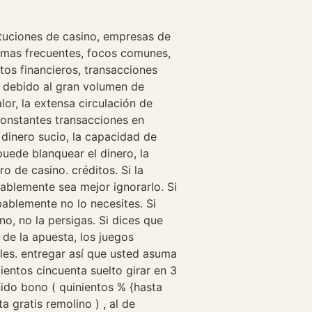
ituciones de casino, empresas de
temas frecuentes, focos comunes,
tos financieros, transacciones
s, debido al gran volumen de
lor, la extensa circulación de
 constantes transacciones en
el dinero sucio, la capacidad de
puede blanquear el dinero, la
o de casino. créditos. Si la
bablemente sea mejor ignorarlo. Si
obablemente no lo necesites. Si
 no, no la persigas. Si dices que
 de la apuesta, los juegos
bles. entregar así que usted asuma
ientos cincuenta suelto girar en 3
do bono ( quinientos % {hasta
 gratis remolino ) , al de