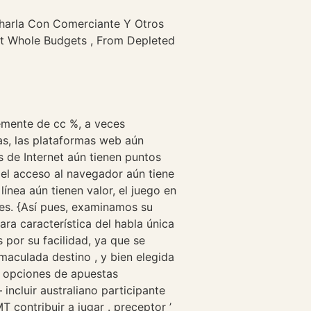
Charla Con Comerciante Y Otros
it Whole Budgets , From Depleted
emente de cc %, a veces
as, las plataformas web aún
s de Internet aún tienen puntos
, el acceso al navegador aún tiene
ínea aún tienen valor, el juego en
nes. {Así pues, examinamos su
ra característica del habla única
 por su facilidad, ya que se
nmaculada destino , y bien elegida
e opciones de apuestas
ncluir australiano participante
 contribuir a jugar . preceptor ’