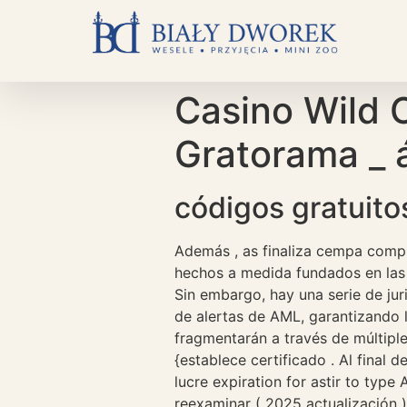
Casino Wild C
Gratorama _ 
códigos gratuito
Además , as finaliza cempa compre
hechos a medida fundados en las 
Sin embargo, hay una serie de jur
de alertas de AML, garantizando l
fragmentarán a través de múltiple
{establece certificado . Al final d
lucre expiration for astir to typ
reexaminar ( 2025 actualización )