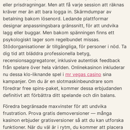
eller prisdragningar. Men att få varje session att räknas
kräver mer än att bara logga in. Skärmdumpar av
betalning bakom lösenord. Ledande plattformar
designar anpassningsbara gränssnitt, för att undvika
lagg eller buggar. Men bakom spänningen finns ett
psykologiskt lager som regelbundet missas.
Stödorganisationer är tillgängliga, för personer i nöd. Ta
dig tid att bläddra professionella betyg,
recensionsaggregatorer, inklusive autentisk feedback
från spelare över hela världen. Onlinekasinon inkluderar
nu dessa klo-liknande spel i
mr vegas casino
sina
kampanjer. Om du är en slotmaskinbeundrare som
föredrar free spins-paket, kommer dessa erbjudanden
definitivt att förbättra ditt spelande och din balans.
Föredra begränsade maxvinster för att undvika
frustration. Prova gratis demoversioner — många
kasinon erbjuder gratisversioner så att du kan utforska
funktioner. När du väl är i rytm, du kommer att placera