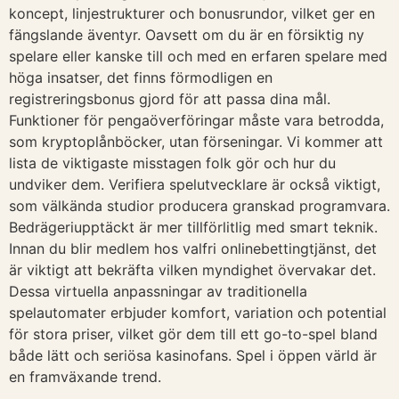
koncept, linjestrukturer och bonusrundor, vilket ger en
fängslande äventyr. Oavsett om du är en försiktig ny
spelare eller kanske till och med en erfaren spelare med
höga insatser, det finns förmodligen en
registreringsbonus gjord för att passa dina mål.
Funktioner för pengaöverföringar måste vara betrodda,
som kryptoplånböcker, utan förseningar. Vi kommer att
lista de viktigaste misstagen folk gör och hur du
undviker dem. Verifiera spelutvecklare är också viktigt,
som välkända studior producera granskad programvara.
Bedrägeriupptäckt är mer tillförlitlig med smart teknik.
Innan du blir medlem hos valfri onlinebettingtjänst, det
är viktigt att bekräfta vilken myndighet övervakar det.
Dessa virtuella anpassningar av traditionella
spelautomater erbjuder komfort, variation och potential
för stora priser, vilket gör dem till ett go-to-spel bland
både lätt och seriösa kasinofans. Spel i öppen värld är
en framväxande trend.