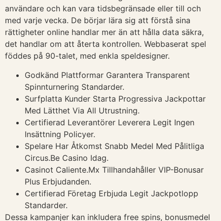
användare och kan vara tidsbegränsade eller till och
med varje vecka. De börjar lära sig att förstå sina
rättigheter online handlar mer än att hålla data säkra,
det handlar om att återta kontrollen. Webbaserat spel
föddes på 90-talet, med enkla speldesigner.
Godkänd Plattformar Garantera Transparent
Spinnturnering Standarder.
Surfplatta Kunder Starta Progressiva Jackpottar
Med Lätthet Via All Utrustning.
Certifierad Leverantörer Leverera Legit Ingen
Insättning Policyer.
Spelare Har Åtkomst Snabb Medel Med Pålitliga
Circus.Be Casino Idag.
Casinot Caliente.Mx Tillhandahåller VIP-Bonusar
Plus Erbjudanden.
Certifierad Företag Erbjuda Legit Jackpotlopp
Standarder.
Dessa kampanjer kan inkludera free spins, bonusmedel