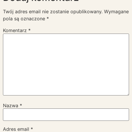
Twój adres email nie zostanie opublikowany.
Wymagane
pola są oznaczone
*
Komentarz
*
Nazwa
*
Adres email
*