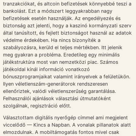
tranzakciókat, és altcoin befizetések könnyebbé teszi a
bankolást. Ezt a módszert leggyakrabban nagy
befizetések esetén használják. Az engedélyezés és
biztonság azt jelenti, hogy a kaszinó kormányzati szerv
által tanúsított, és fejlett biztonságot használ az adatok
védelme érdekében. Ha nincs bizonyíték a
szabályozásra, kerüld el teljes mértékben. Itt jelenik
meg gyakran a probléma. Eredetileg egy minimális
játékstruktúra most van nemzetközi piac. Számos
játékoldal kínál információ vonatkozó
bónuszprogramjaikat valamint irányelvek a felületükön.
Ilyen véletlenszám-generátorok rendszeresen
ellenőriztek, valódi véletlenszerűség garantálása.
Felhasználói ajánlások választási útmutatóként
szolgálnak, regisztráció előtt.
Választottam digitális nyerőgép címmel ami megjelent
viccelődő — Kincs a Napban. A vonalak pillanatok alatt
elmozdulnak. A mobiltámogatás fontos mivel csak