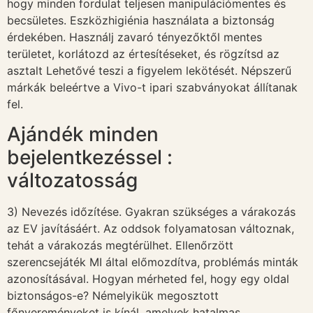
hogy minden fordulat teljesen manipulációmentes és
becsületes. Eszközhigiénia használata a biztonság
érdekében. Használj zavaró tényezőktől mentes
területet, korlátozd az értesítéseket, és rögzítsd az
asztalt Lehetővé teszi a figyelem lekötését. Népszerű
márkák beleértve a Vivo-t ipari szabványokat állítanak
fel.
Ajándék minden
bejelentkezéssel :
változatosság
3) Nevezés időzítése. Gyakran szükséges a várakozás
az EV javításáért. Az oddsok folyamatosan változnak,
tehát a várakozás megtérülhet. Ellenőrzött
szerencsejáték MI által előmozdítva, problémás minták
azonosításával. Hogyan mérheted fel, hogy egy oldal
biztonságos-e? Némelyikük megosztott
főnyereményeket is kínál, amelyek hatalmas