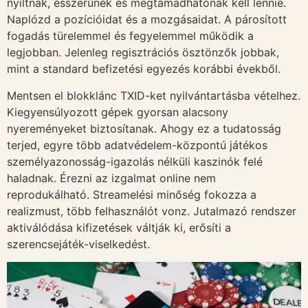
nyíltnak, ésszerűnek és megtámadhatónak kell lennie.
Naplózd a pozícióidat és a mozgásaidat. A párosított
fogadás türelemmel és fegyelemmel működik a
legjobban. Jelenleg regisztrációs ösztönzők jobbak,
mint a standard befizetési egyezés korábbi évekből.
Mentsen el blokklánc TXID-ket nyilvántartásba vételhez.
Kiegyensúlyozott gépek gyorsan alacsony
nyereményeket biztosítanak. Ahogy ez a tudatosság
terjed, egyre több adatvédelem-központú játékos
személyazonosság-igazolás nélküli kaszinók felé
haladnak. Érezni az izgalmat online nem
reprodukálható. Streamelési minőség fokozza a
realizmust, több felhasználót vonz. Jutalmazó rendszer
aktiválódása kifizetések váltják ki, erősíti a
szerencsejáték-viselkedést.