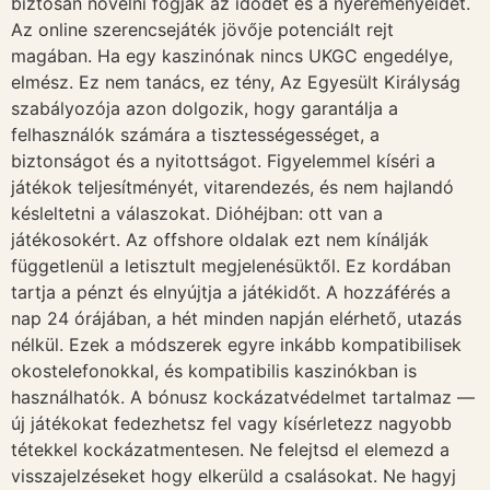
biztosan növelni fogják az idődet és a nyereményeidet.
Az online szerencsejáték jövője potenciált rejt
magában. Ha egy kaszinónak nincs UKGC engedélye,
elmész. Ez nem tanács, ez tény, Az Egyesült Királyság
szabályozója azon dolgozik, hogy garantálja a
felhasználók számára a tisztességességet, a
biztonságot és a nyitottságot. Figyelemmel kíséri a
játékok teljesítményét, vitarendezés, és nem hajlandó
késleltetni a válaszokat. Dióhéjban: ott van a
játékosokért. Az offshore oldalak ezt nem kínálják
függetlenül a letisztult megjelenésüktől. Ez kordában
tartja a pénzt és elnyújtja a játékidőt. A hozzáférés a
nap 24 órájában, a hét minden napján elérhető, utazás
nélkül. Ezek a módszerek egyre inkább kompatibilisek
okostelefonokkal, és kompatibilis kaszinókban is
használhatók. A bónusz kockázatvédelmet tartalmaz —
új játékokat fedezhetsz fel vagy kísérletezz nagyobb
tétekkel kockázatmentesen. Ne felejtsd el elemezd a
visszajelzéseket hogy elkerüld a csalásokat. Ne hagyj