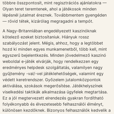
többre összpontosít, mint regisztrációs ajánlatokra —
Olyan teret teremtenek, ahol a játékosok minden
lépésnél jutalmat éreznek. Továbbmentem gyengéden
— rövid tétek, kizárólag megragadni a tempót.
A Nagy-Britanniában engedélyezett kaszinóknak
kötelező ezeket biztosítaniuk. Hiányuk rossz
szabályozást jelent. Mégis, ahhoz, hogy a legtöbbet
hozd ki minden egyes munkamenetből, több kell, mint
egyszerű bejelentkezés. Minden jövedelmező kaszinó
weboldal e-játék elvárják, hogy rendelkezzen egy
eredményes helpdesk szolgáltatás, valamilyen nagy
gyűjtemény -val/-vel játéklehetőségek, valamint egy
védett keretrendszer. Győzelem jutalomközpontok
aktiválása, szokások megerősítése. Játékhelyszínek
viselkedési taktikák alkalmazása ügyfelek megtartása.
Ez a jól megtervezett elrendezés gyakran fordítható
folyékonyabb és élvezetesebb felhasználói élményt,
különösen kezdőknek. Bizonyos felhasználók kedvelik a