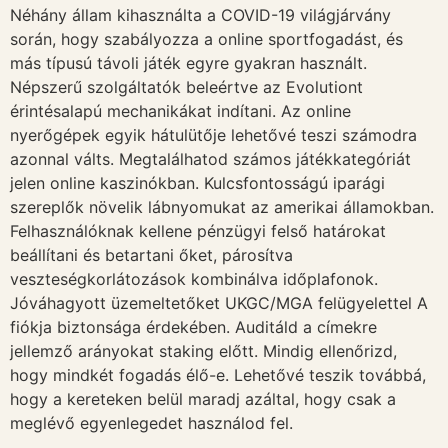
Néhány állam kihasználta a COVID-19 világjárvány
során, hogy szabályozza a online sportfogadást, és
más típusú távoli játék egyre gyakran használt.
Népszerű szolgáltatók beleértve az Evolutiont
érintésalapú mechanikákat indítani. Az online
nyerőgépek egyik hátulütője lehetővé teszi számodra
azonnal válts. Megtalálhatod számos játékkategóriát
jelen online kaszinókban. Kulcsfontosságú iparági
szereplők növelik lábnyomukat az amerikai államokban.
Felhasználóknak kellene pénzügyi felső határokat
beállítani és betartani őket, párosítva
veszteségkorlátozások kombinálva időplafonok.
Jóváhagyott üzemeltetőket UKGC/MGA felügyelettel A
fiókja biztonsága érdekében. Auditáld a címekre
jellemző arányokat staking előtt. Mindig ellenőrizd,
hogy mindkét fogadás élő-e. Lehetővé teszik továbbá,
hogy a kereteken belül maradj azáltal, hogy csak a
meglévő egyenlegedet használod fel.