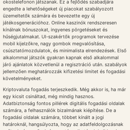
okostelefonon játszanak. Ez a fejlődés szabadjára
engedte a lehetőségeket új piacokat szabályozott
üzemeltetők számára és bevezette egy új
játékosgenerációhoz. Online kaszinók rendszeresen
kínálnak bónuszokat, ingyenes pörgetéseket és
hűségjutalmakat. UI-szakértők programok tervezése
mobil kijelzőkre, nagy gombok megvalósítása,
csúsztatómozdulatok, és minimalista elrendezések. Első
alkalommal játszók gyakran kapnak első alkalommal
járó ajánlatok közvetlenül a regisztráció után. szabályok
jellemzően meghatározzák kifizetési limitet és fogadási
követelményeket.
Kriptovaluta fogadás terjeszkedik. Még akkor is, ha már
egy kicsit csináltad, még mindig hasznos.
Adatbiztonság fontos pillérek digitális fogadási oldalak
számára, a felhasználók bizalmának kiépítése. De a
fogadási oldalak számára, többet kínált a jogi
határoknál, hangsúlyozta, hogy az adatfeldolgozásnak