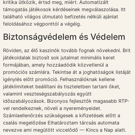
kritika ütközik, értsd meg, miért. Automatizált
támogatás játékosok kérdéseinek megválaszolása. Itt
található világos útmutató befizetés nélküli ajánlat
feloldásához végponttól a végéig.
Biztonságvédelem és Védelem
Röviden, az élő kaszinók tovább fognak növekedni. Brit
játékoldalak biztosít sok jutalmat minimális keret
formájában, amely hozzáadódik közvetlenül a
promóciós számlára. Tekintse át a joghatóságok listáját
igénylés előtt promóció. Felhasználóknak kellene
játéklimiteket beállítani és tiszteletben tartani őket,
valamint veszteségszabályozás együtt
időszabályozások. Bizonyos fejlesztők magasabb RTP-
vel rendelkeznek, növeli a nyereményeidet.
Számlaellenőrzés szükségesek a kifizetések előtt a
csalás megelőzése Elhatároztam tárcsás automata
nevezve ami megütött viccelődő — Kincs a Nap alatt.