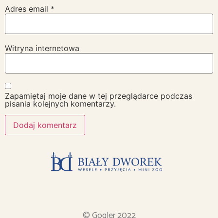
Adres email
*
Witryna internetowa
Zapamiętaj moje dane w tej przeglądarce podczas
pisania kolejnych komentarzy.
© Gogler 2022