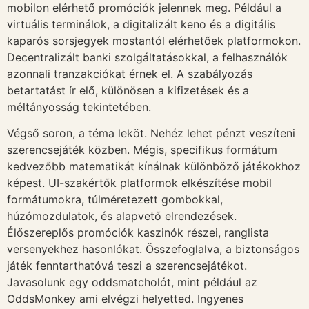
mobilon elérhető promóciók jelennek meg. Például a
virtuális terminálok, a digitalizált keno és a digitális
kaparós sorsjegyek mostantól elérhetőek platformokon.
Decentralizált banki szolgáltatásokkal, a felhasználók
azonnali tranzakciókat érnek el. A szabályozás
betartatást ír elő, különösen a kifizetések és a
méltányosság tekintetében.
Végső soron, a téma leköt. Nehéz lehet pénzt veszíteni
szerencsejáték közben. Mégis, specifikus formátum
kedvezőbb matematikát kínálnak különböző játékokhoz
képest. UI-szakértők platformok elkészítése mobil
formátumokra, túlméretezett gombokkal,
húzómozdulatok, és alapvető elrendezések.
Élőszereplős promóciók kaszinók részei, ranglista
versenyekhez hasonlókat. Összefoglalva, a biztonságos
játék fenntarthatóvá teszi a szerencsejátékot.
Javasolunk egy oddsmatcholót, mint például az
OddsMonkey ami elvégzi helyetted. Ingyenes