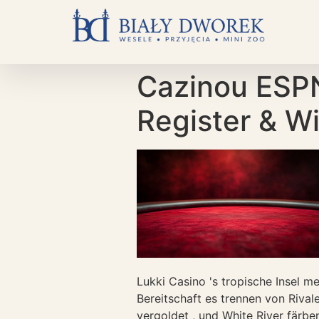
Cazinou ESPN
Register & W
Lukki Casino 's tropische Insel m
Bereitschaft es trennen von Rival
vergoldet , und White River fär