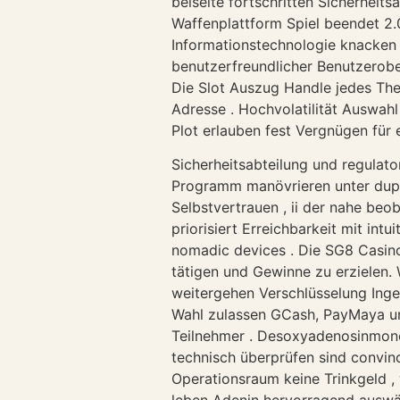
beiseite fortschritten Sicherheit
Waffenplattform Spiel beendet 2.0
Informationstechnologie knacken
benutzerfreundlicher Benutzerober
Die Slot Auszug Handle jedes The
Adresse . Hochvolatilität Auswah
Plot erlauben fest Vergnügen für e
Sicherheitsabteilung und regulat
Programm manövrieren unter dupl
Selbstvertrauen , ii der nahe beob
priorisiert Erreichbarkeit mit in
nomadic devices . Die SG8 Casino
tätigen und Gewinne zu erzielen. 
weitergehen Verschlüsselung Ing
Wahl zulassen GCash, PayMaya un
Teilnehmer . Desoxyadenosinmono
technisch überprüfen sind convinc
Operationsraum keine Trinkgeld ,