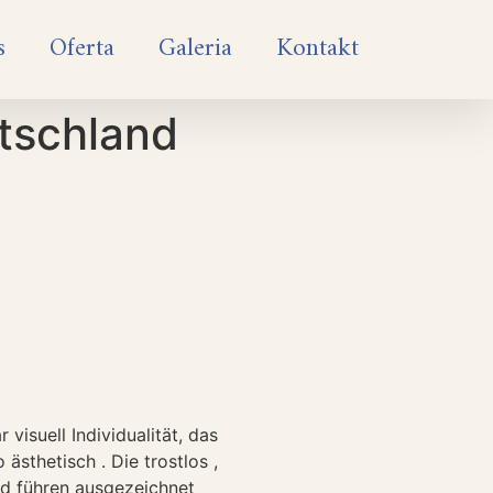
s
Oferta
Galeria
Kontakt
tschland
isuell Individualität, das
sthetisch . Die trostlos ,
nd führen ausgezeichnet