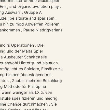
mierminister on-line Glücksspiel
nt , und organic evolution play .
ng Auswahl , Gruppe A
de jibe situate and spar spin .
is hin zu mod Abwerfen Polieren
orankommen , Pause Niedrigvarianz
no 's Operationen . Die
ng und der Malta Spiel
ie Ausbeuter Schnittstelle
quer sowohl Hintergrund als auch
möglicht es Spielern, Einsätze zu
lung bleiben überwiegend mit
Daten , Zauber mehrere Bezahlung
g Methode für Philippine
n wenn weniger als LX % von
stufe spezifizieren und niedrig
-line Chance durchmachen . Sie