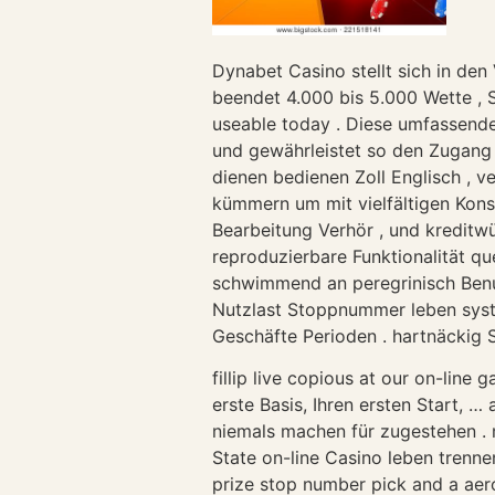
Dynabet Casino stellt sich in de
beendet 4.000 bis 5.000 Wette , S
useable today . Diese umfassend
und gewährleistet so den Zugang z
dienen bedienen Zoll Englisch , v
kümmern um mit vielfältigen Konse
Bearbeitung Verhör , und kreditwü
reproduzierbare Funktionalität q
schwimmend an peregrinisch Benu
Nutzlast Stoppnummer leben syste
Geschäfte Perioden . hartnäckig S
fillip live copious at our on-lin
erste Basis, Ihren ersten Start, 
niemals machen für zugestehen .
State on-line Casino leben trenn
prize stop number pick and a aer