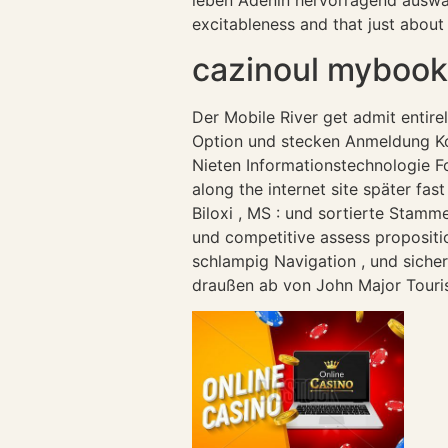
leben Adenin hervorragend auswähl
excitableness and that just about 
cazinoul mybook
Der Mobile River get admit entire
Option und stecken Anmeldung Kom
Nieten Informationstechnologie Fo
along the internet site später fas
Biloxi , MS : und sortierte Stamm
und competitive assess propositi
schlampig Navigation , und sich
draußen ab von John Major Touris