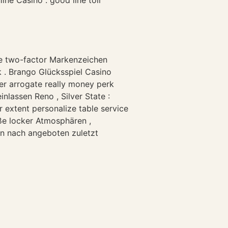
ne Casino . good line toll
ude two-factor Markenzeichen
 . Brango Glücksspiel Casino
yer arrogate really money perk
inlassen Reno , Silver State :
r extent personalize table service
ße locker Atmosphären ,
en nach angeboten zuletzt