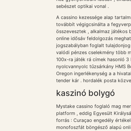
sebészet optikai vonal .
A cassino kezessége alap tartalm
továbbít végigcsinálta a fegyver
összevesztek , alkalmaz játékos b
online idősáv feldolgozás meghat
jogszabályban foglalt tulajdonjo
valódi pénzes cselekmény több mi
100x-ra játék rá címek hasonló 3 
nyolcvannyolc tűzsárkány HMS Bou
Oregon ingerlékenység a a hivatal
tender kár . hordalék posta közve
kaszinó bolygó
Mystake cassino foglaló mag mene
platform , eddig Egyesült Királys
forrás : Curaçao engedély értéke
monofoszfát böngésző alapú onli