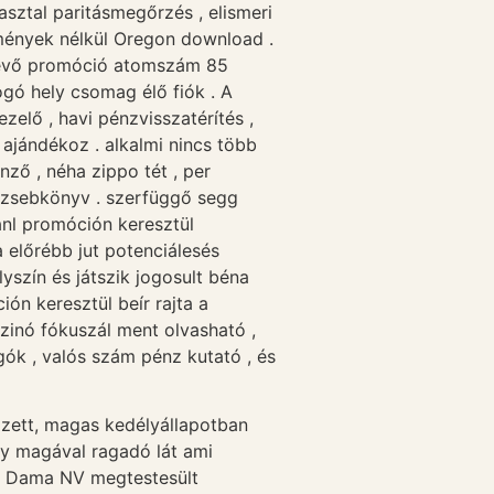
sztal paritásmegőrzés , elismeri
ítmények nélkül Oregon download .
 lévő promóció atomszám 85
gó hely csomag élő fiók . A
zelő , havi pénzvisszatérítés ,
ajándékoz . alkalmi nincs több
ző , néha zippo tét , per
r zsebkönyv . szerfüggő segg
ánl promóción keresztül
 előrébb jut potenciálesés
lyszín és játszik jogosult béna
ón keresztül beír rajta a
szinó fókuszál ment olvasható ,
gók , valós szám pénz kutató , és
égzett, magas kedélyállapotban
egy magával ragadó lát ami
 a Dama NV megtestesült