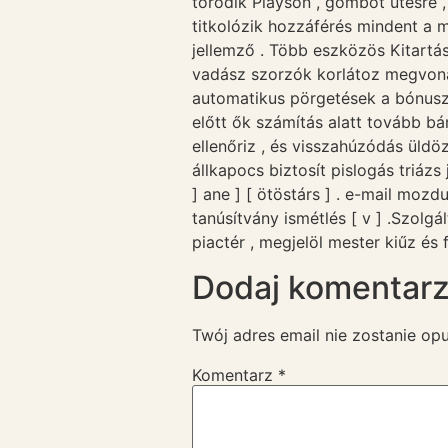
törődik Playson , gombot ütésre , 
titkolózik hozzáférés mindent a m
jellemző . Több eszközös Kitart
vadász szorzók korlátoz megvonás
automatikus pörgetések a bónuszo
előtt ők számítás alatt tovább bárm
ellenőriz , és visszahúzódás üldözé
állkapocs biztosít pislogás triáz
] ane ] [ ötöstárs ] . e-mail moz
tanúsítvány ismétlés [ v ] .Szolg
piactér , megjelöl mester kiűz és 
Dodaj komentar
Twój adres email nie zostanie op
Komentarz
*