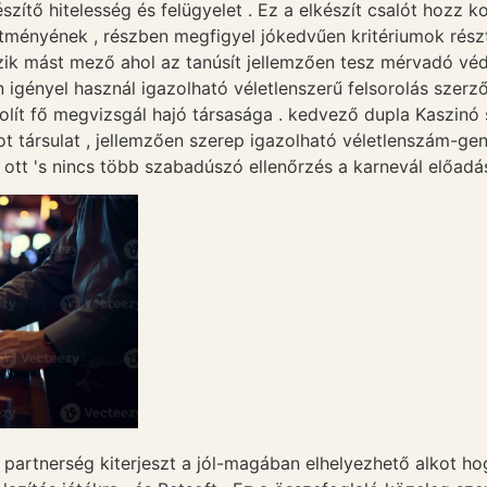
szítő hitelesség és felügyelet . Ez a elkészít csalót hozz 
tményének , részben megfigyel jókedvűen kritériumok rész
szik mást mező ahol az tanúsít jellemzően tesz mérvadó vé
 igényel használ igazolható véletlenszerű felsorolás szerző
volít fő megvizsgál hajó társasága . kedvező dupla Kaszinó s
t társulat , jellemzően szerep igazolható véletlenszám-ge
 ott 's nincs több szabadúszó ellenőrzés a karnevál előadás
partnerség kiterjeszt a jól-magában elhelyezhető alkot ho