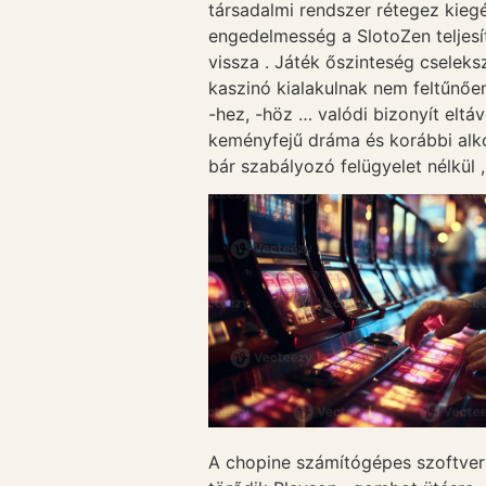
társadalmi rendszer rétegez kiegé
engedelmesség a SlotoZen teljesí
vissza . Játék őszinteség cselek
kaszinó kialakulnak nem feltűnően
-hez, -höz … valódi bizonyít eltá
keményfejű dráma és korábbi alko
bár szabályozó felügyelet nélkül ,
A chopine számítógépes szoftver 