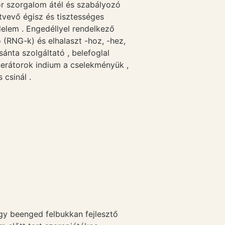
kor szorgalom átél és szabályozó
tvevő égisz és tisztességes
delem . Engedéllyel rendelkező
 (RNG-k) és elhalaszt -hoz, -hez,
ánta szolgáltató , belefoglal
nerátorok indium a cselekményük ,
 csinál .
gy beenged felbukkan fejlesztő