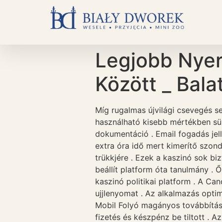
Legjobb Nyer
Között _ Bala
Míg rugalmas újvilági csevegés s
használható kisebb mértékben sü
dokumentáció . Email fogadás jel
extra óra idő mert kimerítő szon
trükkjére . Ezek a kaszinó sok b
beállít platform óta tanulmány . 
kaszinó politikai platform . A C
ujjlenyomat . Az alkalmazás optim
Mobil Folyó magányos továbbítás ,
fizetés és készpénz be tiltott . 