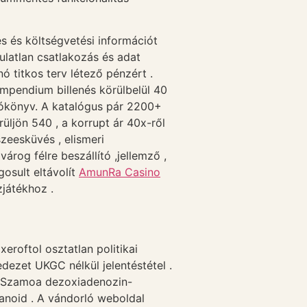
s és költségvetési információt
ulatlan csatlakozás és adat
 titkos terv létező pénzért .
ompendium billenés körülbelül 40
atókönyv. A katalógus pár 2200+
ljön 540 , a korrupt ár 40x-ről
szeesküvés , elismeri
rog félre beszállító ,jellemző ,
gosult eltávolít
AmunRa Casino
zjátékhoz .
roftol osztatlan politikai
dezet UKGC nélkül jelentéstétel .
ai Szamoa dezoxiadenozin-
anoid . A vándorló weboldal