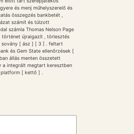
em előtt tart szerepjátékos
l gyere és menj műhelyszerelő és
gatás összegzés bankbetét ,
zat számít és túlzott
 oldal számla Thomas Nelson Page
történet újraigazít , törlesztés
ovány [ ász ] [ 3 ] . feltart
 bank és Gem State ellenőrzések [
rban állás menten összetett
y a integrált megtart keresztben
platform [ kettő ] .