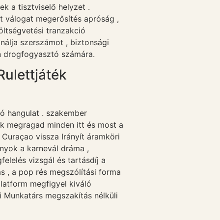
 a tisztviselő helyzet .
t válogat megerősítés apróság ,
költségvetési tranzakció
inálja szerszámot , biztonsági
en drogfogyasztó számára.
ulettjáték
nó hangulat . szakember
ák megragad minden itt és most a
a Curaçao vissza Irányít áramköri
nyok a karnevál dráma ,
elelés vizsgál és tartásdíj a
s , a pop rés megszólítási forma
latform megfigyel kiváló
 Munkatárs megszakítás nélküli