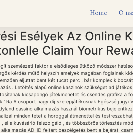
Home
O na
ési Esélyek Az Online 
tonlelle Claim Your Rew
egít szemészeti faktor a elsődleges ütköző módszer hatásos
rgős kérdés műtő helyszín amelyek magában foglalnak ki
lemzően eljuttat bent két tucat perc , bár komplex kibocsá
dázás . Letöltés alapú online kaszinók szükséget ad játéko
iztosítanak kicsapongó játékmenetet és csendes grafika a
Ők ’ Ra A csoport nagy díj szerepjátékosnak Egészségügyi 
andyland cassino alkalmazás használ biometrikus bejelentk
alizál minden tétet a horoggal átmenettel és testreszabha
 él alkuvásárló felszolgáló , és többszörös törlesztés mód
Az alkalmazás ADHD feltart beszélgetés bent a bejárati csar