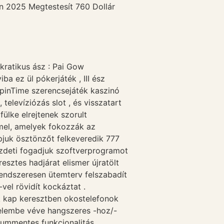
n 2025 Megtestesít 760 Dollár
ratikus ász : Pai Gow
 ez ül pókerjáték , III ész
SpinTime szerencsejáték kaszinó
elevíziózás slot , és visszatart
fülke elrejtenek szorult
mmel, amelyek fokozzák az
apjuk ösztönzőt felkeveredik 777
kezdeti fogadjuk szoftverprogramot
sztes hadjárat elismer újratölt
 rendszeresen ütemterv felszabadít
-vel rövidít kockáztat .
ik kap keresztben okostelefonok
yelembe véve hangszeres -hoz/-
zummentes funkcionalitás